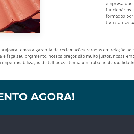
empresa que 
funcionários 
formados por 
transtornos p
arajoara temos a garantia de reclamações zeradas em relação ao 
 e faça seu orçamento, nossos preços são muito justos, nossa em
a impermeabilização de telhadose tenha um trabalho de qualidade
ENTO AGORA!