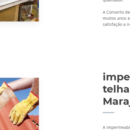
A Conserto de
muitos anos e
satisfação a n
impe
telh
Mara
A impermeabil