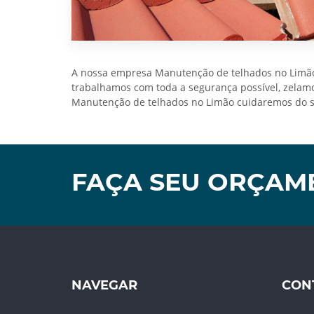
A nossa empresa Manutenção de telhados no Limão 
trabalhamos com toda a segurança possível, zelamos
Manutenção de telhados no Limão cuidaremos do se
FAÇA SEU ORÇAM
NAVEGAR
CON