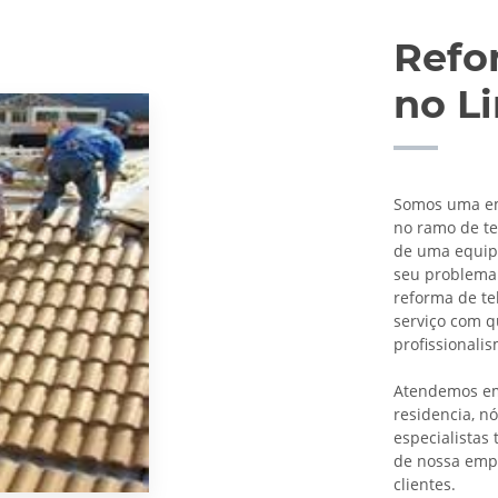
Refo
no L
Somos uma emp
no ramo de te
de uma equipe
seu problema
reforma de t
serviço com 
profissionalis
Atendemos em 
residencia, n
especialistas
de nossa empr
clientes.