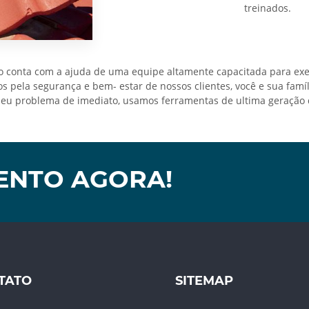
treinados.
conta com a ajuda de uma equipe altamente capacitada para exec
 pela segurança e bem- estar de nossos clientes, você e sua famíl
u problema de imediato, usamos ferramentas de ultima geração que
ENTO AGORA!
TATO
SITEMAP