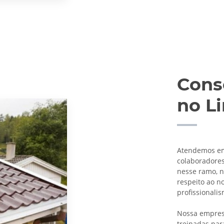
Cons
no L
Atendemos em 
colaboradore
nesse ramo, n
respeito ao n
profissionali
Nossa empres
treinadas par