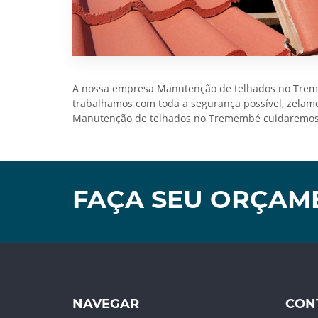
A nossa empresa Manutenção de telhados no Treme
trabalhamos com toda a segurança possível, zelamos
Manutenção de telhados no Tremembé cuidaremos do
FAÇA SEU ORÇAM
NAVEGAR
CON