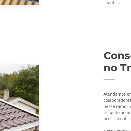
clientes.
Cons
no T
Atendemos em
colaboradore
nesse ramo, n
respeito ao n
profissionali
Nossa empres