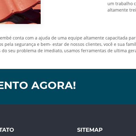
um trabalho c
altamente tre
mbé conta com a ajuda de uma equipe altamente capacitada para 
 pela segurança e bem- estar de nossos clientes, você e sua famíl
 seu problema de imediato, usamos ferramentas de ultima geraçã
ENTO AGORA!
TATO
SITEMAP