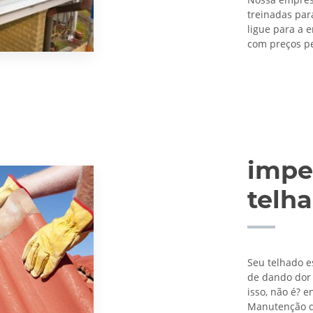
treinadas par
ligue para a
com preços pe
impe
telh
Seu telhado e
de dando dor
isso, não é? 
Manutenção d