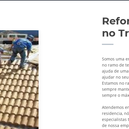
Refo
no T
Somos uma emp
no ramo de t
ajuda de uma 
ajudar no se
Estamos no r
sempre mante
sempre o máxi
Atendemos em
residencia, n
especialistas
de nossa empr